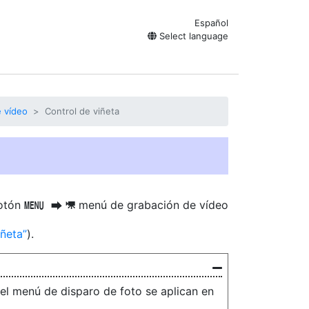
Español
Select language
e vídeo
Control de viñeta
otón
menú de grabación de vídeo
G
U
1
iñeta
).
 el menú de disparo de foto se aplican en