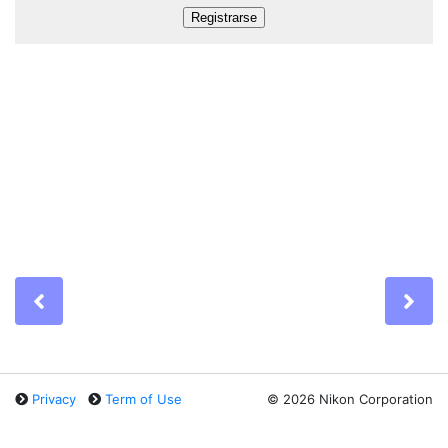
Previous
Ne
Privacy
Term of Use
©
2026 Nikon Corporation