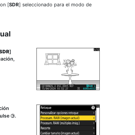
on [
SDR
] seleccionado para el modo de
ual
SDR
]
uación,
ción
pulse
.
2