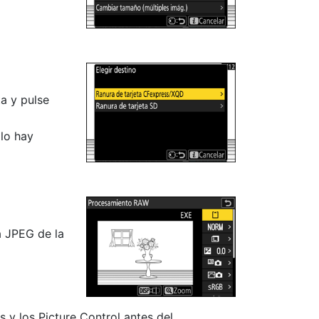
a y pulse
olo hay
a JPEG de la
 y los Picture Control antes del