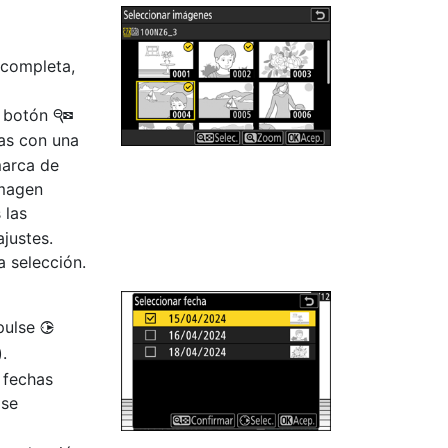
 completa,
l botón
W
as con una
marca de
imagen
 las
justes.
 selección.
 pulse
2
).
 fechas
 se