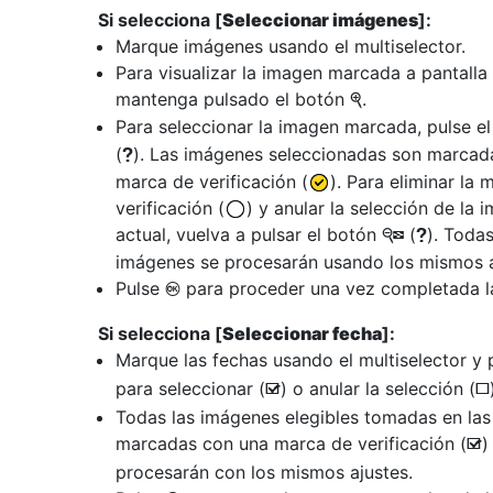
Si selecciona [
Seleccionar imágenes
]:
Marque imágenes usando el multiselector.
Para visualizar la imagen marcada a pantalla
mantenga pulsado el botón
.
X
Para seleccionar la imagen marcada, pulse e
(
). Las imágenes seleccionadas son marcad
Q
marca de verificación (
). Para eliminar la 
verificación (
) y anular la selección de la 
actual, vuelva a pulsar el botón
(
). Todas
W
Q
imágenes se procesarán usando los mismos a
Pulse
para proceder una vez completada la
J
Si selecciona [
Seleccionar fecha
]:
Marque las fechas usando el multiselector y
para seleccionar (
) o anular la selección (
M
U
Todas las imágenes elegibles tomadas en las
marcadas con una marca de verificación (
)
M
procesarán con los mismos ajustes.