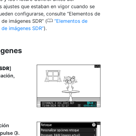
os ajustes que estaban en vigor cuando se
pueden configurarse, consulte “Elementos de
0
 de imágenes SDR” (
Elementos de
W de imágenes SDR
).
ágenes
SDR
]
uación,
ción
 pulse
.
2