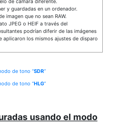
lo de cámara diferente.
r y guardadas en un ordenador.
 de imagen que no sean RAW.
ato JPEG o HEIF a través del
ultantes podrían diferir de las imágenes
e aplicaron los mismos ajustes de disparo
modo de tono “
SDR
”
modo de tono “
HLG
”
turadas usando el modo