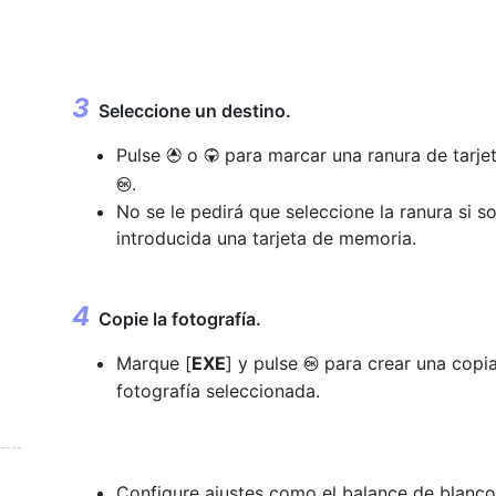
Seleccione un destino.
Pulse
o
para marcar una ranura de tarjet
1
3
.
J
No se le pedirá que seleccione la ranura si s
introducida una tarjeta de memoria.
Copie la fotografía.
Marque [
EXE
] y pulse
para crear una copi
J
fotografía seleccionada.
Configure ajustes como el balance de blancos