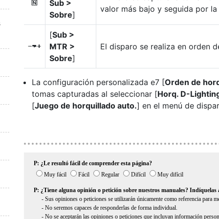
Sub >
H
valor más bajo y seguida por la
Sobre
]
s
[
Sub >
MTR >
El disparo se realiza en orden d
I
Sobre
]
La configuración personalizada e7 [
Orden de horq
tomas capturadas al seleccionar [
Horq. D-Lighting
[
Juego de horquillado auto.
] en el menú de dispar