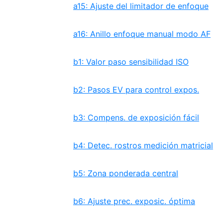
a15: Ajuste del limitador de enfoque
a16: Anillo enfoque manual modo AF
b1: Valor paso sensibilidad ISO
b2: Pasos EV para control expos.
b3: Compens. de exposición fácil
b4: Detec. rostros medición matricial
b5: Zona ponderada central
b6: Ajuste prec. exposic. óptima