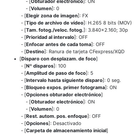
[
Obturador electrónico
]: ON
[
Volumen
]: 0
[
Elegir zona de imagen
]: FX
[
Tipo de archivo de vídeo
]: H.265 8 bits (MOV)
[
Tam. fotog./veloc. fotog.
]: 3.840×2.160; 30p
[
Prioridad al intervalo
]: OFF
[
Enfocar antes de cada toma
]: OFF
[
Destino
]: Ranura de tarjeta CFexpress/XQD
[
Disparo con desplazam. de foco
]
[
Nº disparos
]: 100
[
Amplitud de paso de foco
]: 5
[
Intervalo hasta siguiente disparo
]: 0 seg.
[
Bloqueo expos. primer fotograma
]: ON
[
Opciones obturador electrónico
]
[
Obturador electrónico
]: ON
[
Volumen
]: 0
[
Rest. autom. pos. enfoque
]: OFF
[
Opciones
]: Desactivado
[
Carpeta de almacenamiento inicial
]