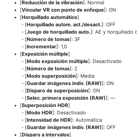
[
Reducción de la vibración
]: Normal
[
Vincular VR con punto de enfoque
]: ON
[
Horquillado automático
]
[
Horquillado autom. act./desact.
]: OFF
[
Juego de horquillado auto.
]: AE y horquillado d
[
Número de tomas
]: 3F
[
Incrementar
]: 1,0
[
Exposición múltiple
]
[
Modo exposición múltiple
]: Desactivado
[
Número de tomas
]: 2
[
Modo superposición
]: Media
[
Guardar imágenes indiv. (RAW)
]: ON
[
Disparo de superposición
]: ON
[
Selec. primera exposición (RAW)
]: —
[
Superposición HDR
]
[
Modo HDR
]: Desactivado
[
Intensidad de HDR
]: Automática
[
Guardar imágenes indiv. (RAW)
]: OFF
[
Disparo a intervalos
]