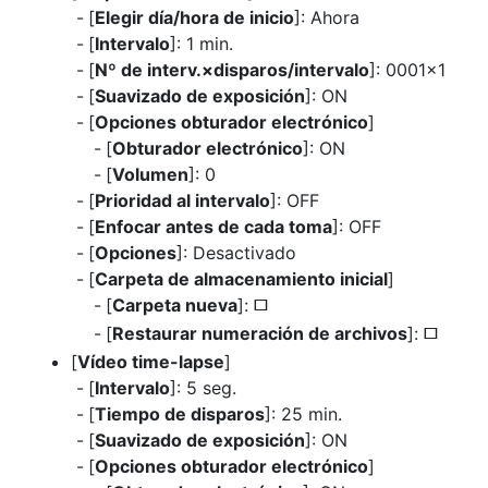
[
Elegir día/hora de inicio
]: Ahora
[
Intervalo
]: 1 min.
[
Nº de interv.×disparos/intervalo
]: 0001×1
[
Suavizado de exposición
]: ON
[
Opciones obturador electrónico
]
[
Obturador electrónico
]: ON
[
Volumen
]: 0
[
Prioridad al intervalo
]: OFF
[
Enfocar antes de cada toma
]: OFF
[
Opciones
]: Desactivado
[
Carpeta de almacenamiento inicial
]
[
Carpeta nueva
]:
U
[
Restaurar numeración de archivos
]:
U
[
Vídeo time-lapse
]
[
Intervalo
]: 5 seg.
[
Tiempo de disparos
]: 25 min.
[
Suavizado de exposición
]: ON
[
Opciones obturador electrónico
]