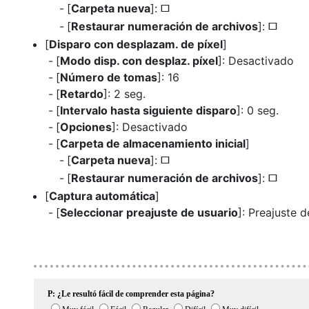
[
Carpeta nueva
]:
U
[
Restaurar numeración de archivos
]:
U
[
Disparo con desplazam. de píxel
]
[
Modo disp. con desplaz. píxel
]: Desactivado
[
Número de tomas
]: 16
[
Retardo
]: 2 seg.
[
Intervalo hasta siguiente disparo
]: 0 seg.
[
Opciones
]: Desactivado
[
Carpeta de almacenamiento inicial
]
[
Carpeta nueva
]:
U
[
Restaurar numeración de archivos
]:
U
[
Captura automática
]
[
Seleccionar preajuste de usuario
]: Preajuste d