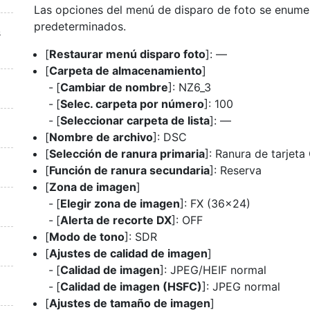
Las opciones del menú de disparo de foto se enumer
predeterminados.
s
[
Restaurar menú disparo foto
]: —
[
Carpeta de almacenamiento
]
[
Cambiar de nombre
]: NZ6_3
[
Selec. carpeta por número
]: 100
[
Seleccionar carpeta de lista
]: —
[
Nombre de archivo
]: DSC
[
Selección de ranura primaria
]: Ranura de tarjet
[
Función de ranura secundaria
]: Reserva
[
Zona de imagen
]
[
Elegir zona de imagen
]: FX (36×24)
[
Alerta de recorte DX
]: OFF
[
Modo de tono
]: SDR
[
Ajustes de calidad de imagen
]
[
Calidad de imagen
]: JPEG/HEIF normal
[
Calidad de imagen (HSFC)
]: JPEG normal
[
Ajustes de tamaño de imagen
]