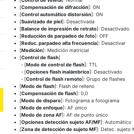
[
Control de viñeta
]: Normal
[
Compensación de difracción
]: ON
[
Control automático distorsión
]: ON
[
Suavizado de piel
]: Desactivada
[
Balance de impresión de retrato
]: Desactivado
[
Reducción de parpadeo de foto
]: OFF
[
Reduc. parpadeo alta frecuencia
]: Desactivar
[
Medición
]: Medición matricial
[
Control de flash
]
[
Modo de control de flash
]: TTL
[
Opciones flash inalámbrico
]: Desactivado
[
Control de flash remoto
]: Grupo de flashes
[
Modo de flash
]: Flash de relleno
[
Compensación de flash
]: 0,0
[
Modo de disparo
]: Fotograma a fotograma
[
Modo de enfoque
]: AF único
[
Modo de zona AF
]: AF de punto único
[
Opciones detección sujeto AF/MF
]: Automático
[
Zona de detección de sujeto MF
]: Detec. sujeto