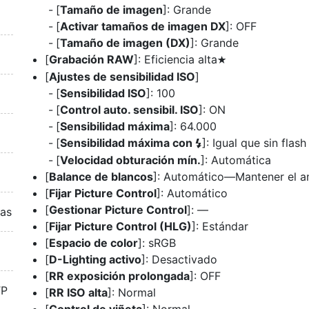
[
Tamaño de imagen
]: Grande
[
Activar tamaños de imagen DX
]: OFF
[
Tamaño de imagen (DX)
]: Grande
[
Grabación RAW
]: Eficiencia alta
m
[
Ajustes de sensibilidad ISO
]
[
Sensibilidad ISO
]: 100
[
Control auto. sensibil. ISO
]: ON
[
Sensibilidad máxima
]: 64.000
[
Sensibilidad máxima con
]: Igual que sin flash
c
[
Velocidad obturación mín.
]: Automática
[
Balance de blancos
]: Automático—Mantener el a
[
Fijar Picture Control
]: Automático
[
Gestionar Picture Control
]: —
ras
[
Fijar Picture Control (HLG)
]: Estándar
[
Espacio de color
]: sRGB
[
D-Lighting activo
]: Desactivado
[
RR exposición prolongada
]: OFF
TP
[
RR ISO alta
]: Normal