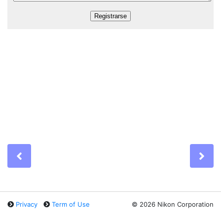
Previous
Ne
Privacy
Term of Use
©
2026 Nikon Corporation