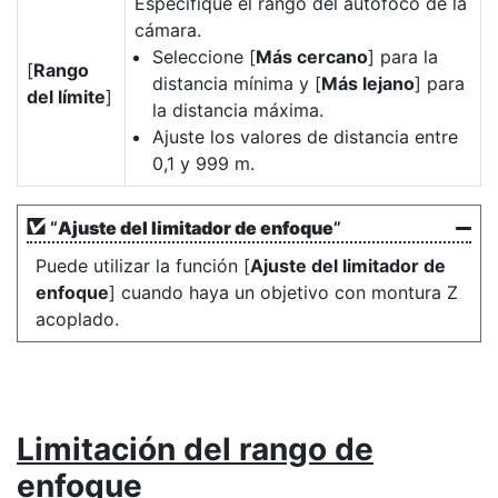
Especifique el rango del autofoco de la
cámara.
Seleccione [
Más cercano
] para la
[
Rango
distancia mínima y [
Más lejano
] para
del límite
]
la distancia máxima.
Ajuste los valores de distancia entre
0,1 y 999 m.
“
Ajuste del limitador de enfoque
”
Puede utilizar la función [
Ajuste del limitador de
enfoque
] cuando haya un objetivo con montura Z
acoplado.
Limitación del rango de
enfoque