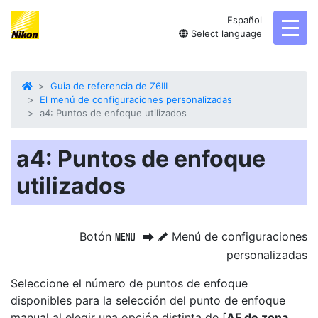
Español
toggl
Select language
Guia de referencia de Z6III
El menú de configuraciones personalizadas
a4: Puntos de enfoque utilizados
a4: Puntos de enfoque
utilizados
Botón
Menú de configuraciones
G
U
A
personalizadas
Seleccione el número de puntos de enfoque
disponibles para la selección del punto de enfoque
manual al elegir una opción distinta de [
AF de zona