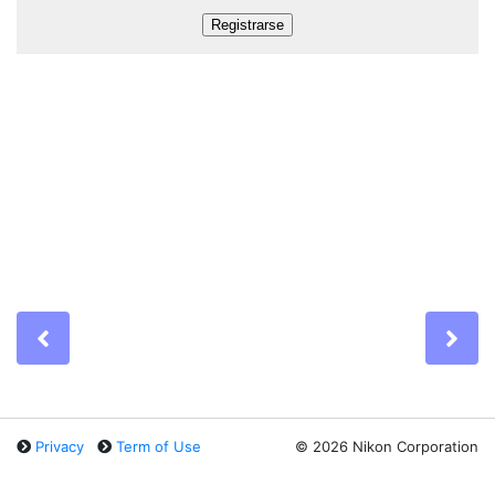
Previous
Ne
Privacy
Term of Use
©
2026 Nikon Corporation