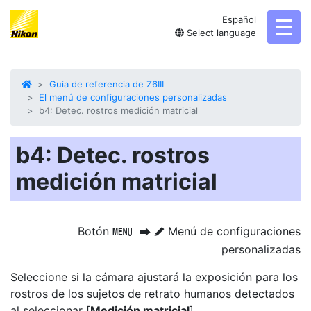
Español
toggl
Select language
Guia de referencia de Z6III
El menú de configuraciones personalizadas
b4: Detec. rostros medición matricial
b4: Detec. rostros
medición matricial
Botón
Menú de configuraciones
G
U
A
personalizadas
Seleccione si la cámara ajustará la exposición para los
rostros de los sujetos de retrato humanos detectados
al seleccionar [
Medición matricial
].