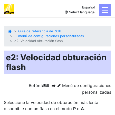
Español
toggl
Select language
Guia de referencia de Z6III
El menú de configuraciones personalizadas
e2: Velocidad obturación flash
e2: Velocidad obturación
flash
Botón
Menú de configuraciones
G
U
A
personalizadas
Seleccione la velocidad de obturación más lenta
disponible con un flash en el modo
P
o
A
.