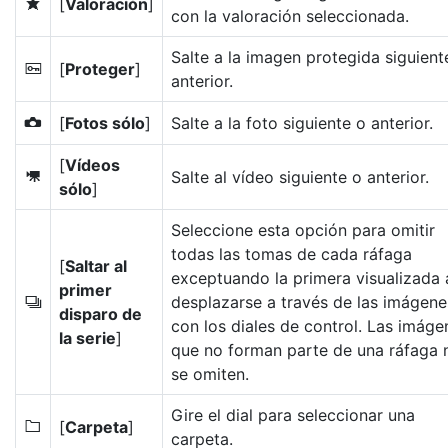
[
Valoración
]
c
con la valoración seleccionada.
Salte a la imagen protegida siguient
[
Proteger
]
P
anterior.
[
Fotos sólo
]
Salte a la foto siguiente o anterior.
C
[
Vídeos
Salte al vídeo siguiente o anterior.
1
sólo
]
Seleccione esta opción para omitir
todas las tomas de cada ráfaga
[
Saltar al
exceptuando la primera visualizada 
primer
desplazarse a través de las imágene
c
disparo de
con los diales de control. Las imáge
la serie
]
que no forman parte de una ráfaga 
se omiten.
Gire el dial para seleccionar una
[
Carpeta
]
W
carpeta.