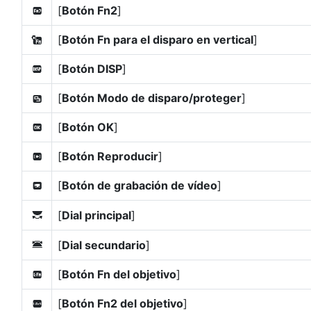
[
Botón Fn2
]
x
[
Botón Fn para el disparo en vertical
]
k
[
Botón DISP
]
D
[
Botón Modo de disparo/proteger
]
l
[
Botón OK
]
p
[
Botón Reproducir
]
q
[
Botón de grabación de vídeo
]
z
[
Dial principal
]
y
[
Dial secundario
]
3
[
Botón Fn del objetivo
]
S
[
Botón Fn2 del objetivo
]
3