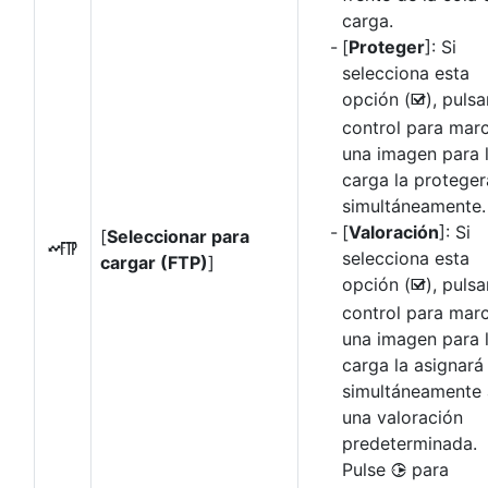
carga.
[
Proteger
]: Si
selecciona esta
opción (
), pulsa
M
control para mar
una imagen para 
carga la proteger
simultáneamente.
[
Valoración
]: Si
[
Seleccionar para
N
selecciona esta
cargar (FTP)
]
opción (
), pulsa
M
control para mar
una imagen para 
carga la asignará
simultáneamente 
una valoración
predeterminada.
Pulse
para
2