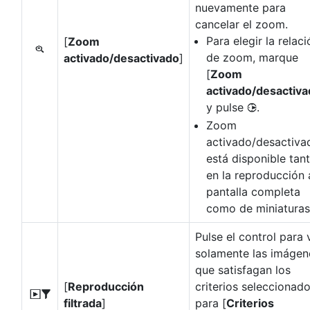
nuevamente para
cancelar el zoom.
Para elegir la relaci
[
Zoom
p
de zoom, marque
activado/desactivado
]
[
Zoom
activado/desactiv
y pulse
.
2
Zoom
activado/desactiva
está disponible tan
en la reproducción 
pantalla completa
como de miniaturas
Pulse el control para 
solamente las imágen
que satisfagan los
[
Reproducción
criterios seleccionad
l
filtrada
]
para [
Criterios