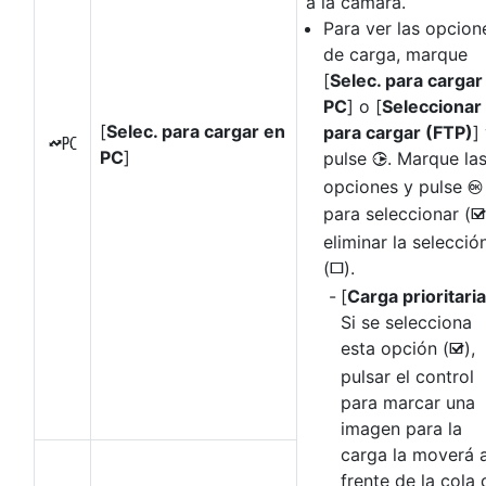
a la cámara.
Para ver las opcion
de carga, marque
[
Selec. para cargar
PC
] o [
Seleccionar
[
Selec. para cargar en
para cargar (FTP)
]
K
PC
]
pulse
. Marque la
2
opciones y pulse
J
para seleccionar (
M
eliminar la selecció
(
).
U
[
Carga prioritaria
Si se selecciona
esta opción (
),
M
pulsar el control
para marcar una
imagen para la
carga la moverá a
frente de la cola 