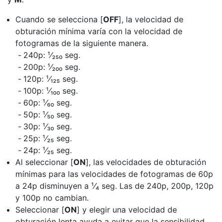
Cuando se selecciona [
OFF
], la velocidad de
obturación mínima varía con la velocidad de
fotogramas de la siguiente manera.
240p: ¹⁄₂₅₀ seg.
200p: ¹⁄₂₀₀ seg.
120p: ¹⁄₁₂₅ seg.
100p: ¹⁄₁₀₀ seg.
60p: ¹⁄₆₀ seg.
50p: ¹⁄₅₀ seg.
30p: ¹⁄₃₀ seg.
25p: ¹⁄₂₅ seg.
24p: ¹⁄₂₅ seg.
Al seleccionar [
ON
], las velocidades de obturación
mínimas para las velocidades de fotogramas de 60p
a 24p disminuyen a ¹⁄₄ seg. Las de 240p, 200p, 120p
y 100p no cambian.
Seleccionar [
ON
] y elegir una velocidad de
obturación lenta ayuda a evitar que la sensibilidad