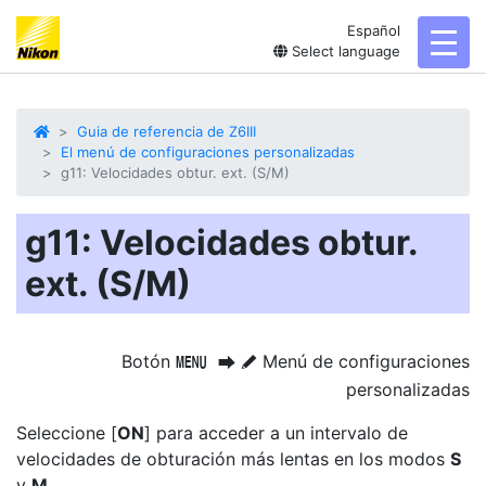
Español
toggl
Select language
Guia de referencia de Z6III
El menú de configuraciones personalizadas
g11: Velocidades obtur. ext. (S/M)
g11: Velocidades obtur.
ext. (S/M)
Botón
Menú de configuraciones
G
U
A
personalizadas
Seleccione [
ON
] para acceder a un intervalo de
velocidades de obturación más lentas en los modos
S
y
M
.