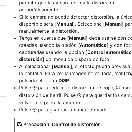
permitir que la cámara corrija la distorsión
automáticamente.
s
Si la cámara no puede detectar distorsión, la únic
disponible será [
Manual
]. Seleccione [
Manual
] pa
manualmente la distorsión.
Tenga en cuenta que [
Manual
] debe usarse con c
creadas usando la opción [
Automático
] y con fot
capturadas usando la opción [
Control automático
distorsión
] del menú de disparo de foto.
Al seleccionar [
Manual
], el efecto puede previsual
la pantalla. Para ver la imagen no editada, manten
pulsado el botón
DISP
.
Pulse
para reducir la distorsión de cojín,
para 
1
3
distorsión de barril. Pulse
para guardar los cam
J
volver a la pantalla anterior.
Pulse
para guardar la copia retocada.
J
Precaución: Control de distorsión