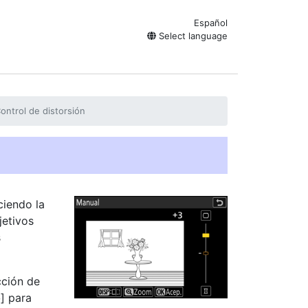
Español
Select language
ontrol de distorsión
ciendo la
jetivos
s
cción de
o
] para