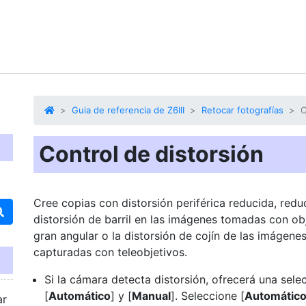
Guia de referencia de Z6III
Retocar fotografías
C
Control de distorsión
Cree copias con
distorsión periférica reducida
, redu
distorsión de barril en las imágenes tomadas con ob
gran angular o la distorsión de cojín de las imágene
capturadas con teleobjetivos.
Si la cámara detecta distorsión, ofrecerá una sele
[
Automático
] y [
Manual
]. Seleccione [
Automátic
ar