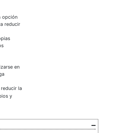
a opción
ra reducir
opias
os
izarse en
ga
reducir la
bios y