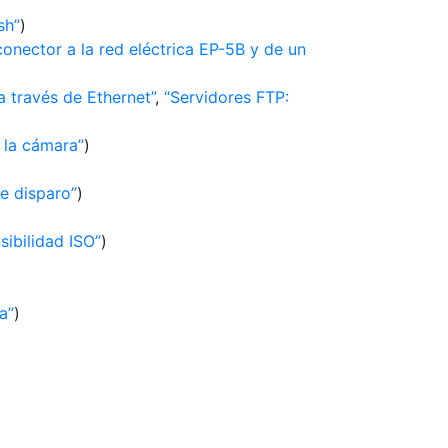
sh
)
conector a la red eléctrica EP-5B y de un
 través de Ethernet
,
Servidores FTP:
 la cámara
)
e disparo
)
sibilidad ISO
)
va
)