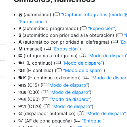
s
0
(automático)
(
Capturar fotografías (modo
b
Exposición
)
0
P
(automático programado) (
Exposición
)
0
S
(automático con prioridad a la obturación) (
0
A
(automático con prioridad al diafragma) (
Ex
0
M
(manual) (
Exposición
)
0
(fotograma a fotograma) (
Modo de disparo
U
0
(L continuo) (
Modo de disparo
)
V
0
(H continuo) (
Modo de disparo
)
W
0
(H continuo (extendido)) (
Modo de dispar
X
0
(C15) (
Modo de disparo
)
A
0
(C30) (
Modo de disparo
)
A
0
(C60) (
Modo de disparo
)
C
0
(C120) (
Modo de disparo
)
B
0
(disparador automático) (
Modo de disparo
E
0
(AF de zona pequeña) (
Enfoque
)
3