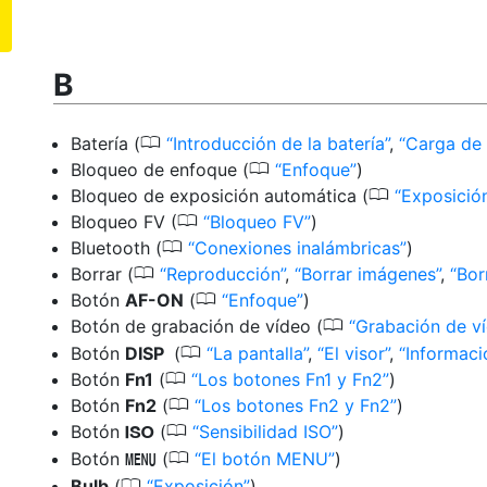
B
0
Batería
(
Introducción de la batería
,
Carga de 
0
Bloqueo de enfoque
(
Enfoque
)
0
Bloqueo de exposición automática
(
Exposició
0
Bloqueo FV
(
Bloqueo FV
)
0
Bluetooth
(
Conexiones inalámbricas
)
0
Borrar
(
Reproducción
,
Borrar imágenes
,
Bor
0
Botón
AF-ON
(
Enfoque
)
0
Botón de grabación de vídeo
(
Grabación de 
0
Botón
DISP
(
La pantalla
,
El visor
,
Informaci
0
Botón
Fn1
(
Los botones Fn1 y Fn2
)
0
Botón
Fn2
(
Los botones Fn2 y Fn2
)
0
Botón
(
Sensibilidad ISO
)
S
0
Botón
(
El botón MENU
)
G
0
Bulb
(
Exposición
)