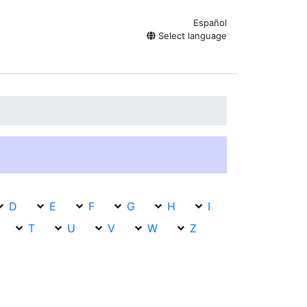
Español
Select language
D
E
F
G
H
I
T
U
V
W
Z