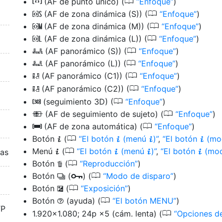
0
(AF de punto único) (
Enfoque
)
d
0
(AF de zona dinámica (S)) (
Enfoque
)
d
0
(AF de zona dinámica (M)) (
Enfoque
)
e
0
(AF de zona dinámica (L)) (
Enfoque
)
f
0
(AF panorámico (S)) (
Enfoque
)
f
0
(AF panorámico (L)) (
Enfoque
)
g
0
(AF panorámico (C1)) (
Enfoque
)
8
0
(AF panorámico (C2)) (
Enfoque
)
9
0
(seguimiento 3D) (
Enfoque
)
u
0
(AF de seguimiento de sujeto) (
Enfoque
)
n
0
(AF de zona automática) (
Enfoque
)
h
0
Botón
(
El botón
(menú
)
,
El botón
(mod
i
i
i
i
0
Menú
(
El botón
(menú
)
,
El botón
(mod
ras
i
i
i
i
0
Botón
(
Reproducción
)
O
0
Botón
(
)
(
Modo de disparo
)
c
g
0
Botón
(
Exposición
)
E
0
Botón
(ayuda) (
El botón MENU
)
d
TP
0
1.920×1.080; 24p ×5 (cám. lenta)
(
Opciones de