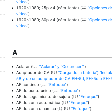
vídeo
)
0
1.920×1.080; 25p ×4 (cám. lenta)
(
Opciones de
vídeo
)
0
1.920×1.080; 30p ×4 (cám. lenta)
(
Opciones de
vídeo
)
A
0
Aclarar
(
“Aclarar” y “Oscurecer”
)
0
Adaptador de CA
(
Carga de la batería
,
Insta
5B y de un adaptador de CA EH-5d, EH-5c o EH-
0
AF continuo
(
Enfoque
)
0
AF de punto único
(
Enfoque
)
0
AF de seguimiento de sujeto
(
Enfoque
)
0
AF de zona automática
(
Enfoque
)
0
AF de zona dinámica (L)
(
Enfoque
)