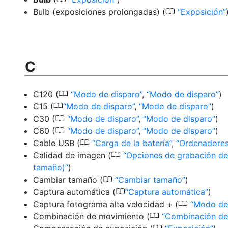
0
Bulb (exposiciones prolongadas)
(
Exposición
C
0
C120
(
Modo de disparo
,
Modo de disparo
)
0
C15
(
Modo de disparo
,
Modo de disparo
)
0
C30
(
Modo de disparo
,
Modo de disparo
)
0
C60
(
Modo de disparo
,
Modo de disparo
)
0
Cable USB
(
Carga de la batería
,
Ordenadores
0
Calidad de imagen
(
Opciones de grabación de
tamaño)
)
0
Cambiar tamaño
(
Cambiar tamaño
)
0
Captura automática
(
Captura automática
)
0
Captura fotograma alta velocidad +
(
Modo de
0
Combinación de movimiento
(
Combinación de