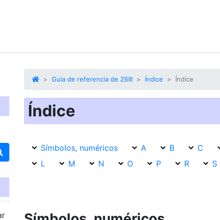
Guia de referencia de Z6III
Índice
Índice
Índice
Símbolos, numéricos
A
B
C
L
M
N
O
P
R
S
ar
Símbolos, numéricos