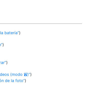
la batería
)
n
)
rar
)
vídeos (modo
)
)
b
ón de la foto
)