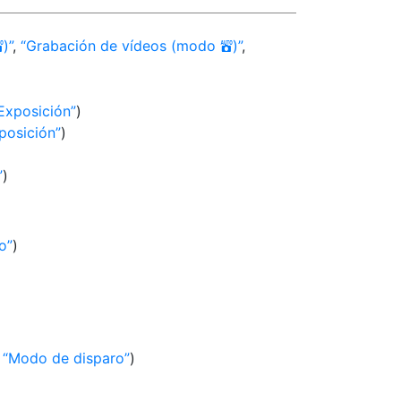
)
,
Grabación de vídeos (modo
)
,
b
b
Exposición
)
posición
)
)
o
)
,
Modo de disparo
)