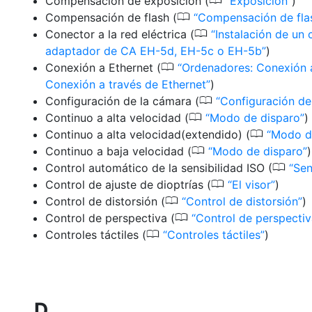
0
Compensación de exposición
(
Exposición
)
0
Compensación de flash
(
Compensación de fla
0
Conector a la red eléctrica
(
Instalación de un 
adaptador de CA EH-5d, EH-5c o EH-5b
)
0
Conexión a Ethernet
(
Ordenadores: Conexión a
Conexión a través de Ethernet
)
0
Configuración de la cámara
(
Configuración de
0
Continuo a alta velocidad
(
Modo de disparo
)
0
Continuo a alta velocidad(extendido)
(
Modo d
0
Continuo a baja velocidad
(
Modo de disparo
)
0
Control automático de la sensibilidad ISO
(
Sen
0
Control de ajuste de dioptrías
(
El visor
)
0
Control de distorsión
(
Control de distorsión
)
0
Control de perspectiva
(
Control de perspecti
0
Controles táctiles
(
Controles táctiles
)
D