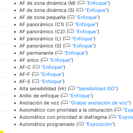
0
AF de zona dinámica (M)
(
Enfoque
)
0
AF de zona dinámica (S)
(
Enfoque
)
0
AF de zona pequeña
(
Enfoque
)
0
AF panorámico (C1)
(
Enfoque
)
0
AF panorámico (C2)
(
Enfoque
)
0
AF panorámico (L)
(
Enfoque
)
0
AF panorámico (S)
(
Enfoque
)
0
AF permanente
(
Enfoque
)
0
AF único
(
Enfoque
)
0
AF-C
(
Enfoque
)
0
AF-F
(
Enfoque
)
0
AF-S
(
Enfoque
)
0
Alta sensibilidad (Hi)
(
Sensibilidad ISO
)
0
Anillo de enfoque
(
Enfoque
)
0
Anotación de voz
(
Grabar anotación de voz
)
0
Automático con prioridad a la obturación
(
Exp
0
Automático con prioridad al diafragma
(
Expos
0
Automático programado
(
Exposición
)