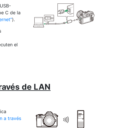
 USB-
pe C de la
ernet
).
s
a
cuten el
través de LAN
ica
n a través