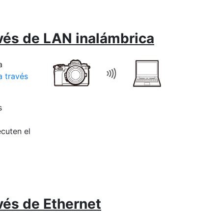
vés de LAN inalámbrica
a
 través
s
a
cuten el
vés de Ethernet