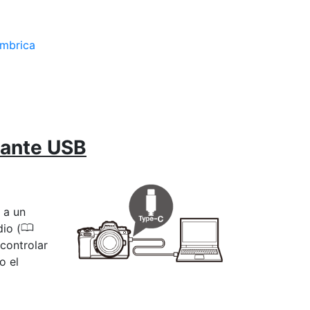
ámbrica
iante USB
 a un
0
io (
 controlar
o el