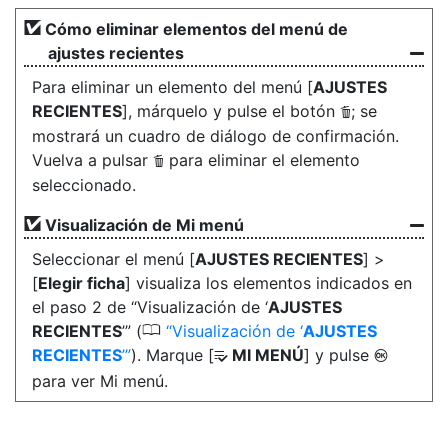
Cómo eliminar elementos del menú de
ajustes recientes
Para eliminar un elemento del menú [
AJUSTES
RECIENTES
], márquelo y pulse el botón
; se
O
mostrará un cuadro de diálogo de confirmación.
Vuelva a pulsar
para eliminar el elemento
O
seleccionado.
Visualización de Mi menú
Seleccionar el menú [
AJUSTES RECIENTES
] >
[
Elegir ficha
] visualiza los elementos indicados en
el paso 2 de “Visualización de ‘
AJUSTES
0
RECIENTES
’” (
Visualización de ‘
AJUSTES
RECIENTES
’
). Marque [
MI MENÚ
] y pulse
J
O
para ver Mi menú.