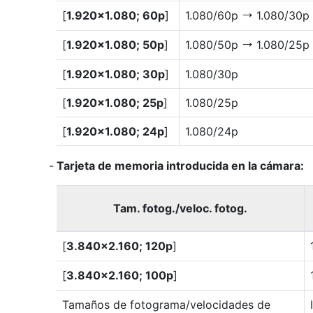
[
1.920×1.080; 60p
]
1.080/60p
1.080/30p
V
[
1.920×1.080; 50p
]
1.080/50p
1.080/25p
V
[
1.920×1.080; 30p
]
1.080/30p
[
1.920×1.080; 25p
]
1.080/25p
[
1.920×1.080; 24p
]
1.080/24p
Tarjeta de memoria introducida en la cámara:
Tam. fotog./veloc. fotog.
[
3.840×2.160; 120p
]
[
3.840×2.160; 100p
]
Tamaños de fotograma/velocidades de