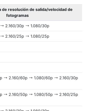
de resolución de salida/velocidad de
fotogramas
2.160/30p
1.080/30p
V
V
2.160/25p
1.080/25p
V
V
0p
2.160/60p
1.080/60p
2.160/30p
V
V
V
0p
2.160/50p
1.080/50p
2.160/25p
V
V
V