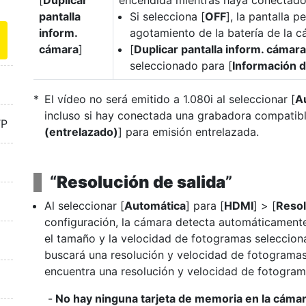
[
Duplicar
encendida mientras haya conectado
pantalla
Si selecciona [
OFF
], la pantalla 
inform.
agotamiento de la batería de la c
cámara
]
[
Duplicar pantalla inform. cámara
seleccionado para [
Información d
El vídeo no será emitido a 1.080i al seleccionar [
A
incluso si hay conectada una grabadora compatibl
TP
(entrelazado)
] para emisión entrelazada.
“
Resolución de salida
”
Al seleccionar [
Automática
] para [
HDMI
] > [
Resol
configuración, la cámara detecta automáticamente
el tamaño y la velocidad de fotogramas selecciona
buscará una resolución y velocidad de fotogramas 
encuentra una resolución y velocidad de fotogram
No hay ninguna tarjeta de memoria en la cámar