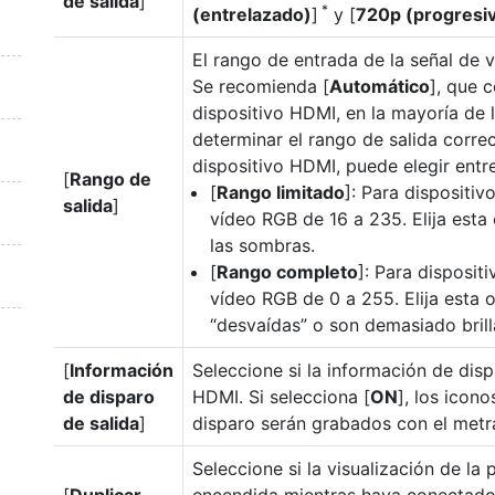
de salida
]
*
(entrelazado)
]
y [
720p (progresi
El rango de entrada de la señal de 
Se recomienda [
Automático
], que 
dispositivo HDMI, en la mayoría de 
determinar el rango de salida corre
dispositivo HDMI, puede elegir entre
[
Rango de
[
Rango limitado
]: Para dispositi
salida
]
vídeo RGB de 16 a 235. Elija esta
las sombras.
[
Rango completo
]: Para disposit
vídeo RGB de 0 a 255. Elija esta 
“desvaídas” o son demasiado brill
[
Información
Seleccione si la información de disp
de disparo
HDMI. Si selecciona [
ON
], los icon
de salida
]
disparo serán grabados con el metr
Seleccione si la visualización de l