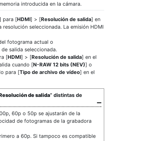
memoria introducida en la cámara.
] para [
HDMI
] > [
Resolución de salida
] en
la resolución seleccionada. La emisión HDMI
del fotograma actual o
 de salida seleccionada.
ra [
HDMI
] > [
Resolución de salida
] en el
alida cuando [
N-RAW 12 bits (NEV)
] o
do para [
Tipo de archivo de vídeo
] en el
Resolución de salida
” distintas de
00p, 60p o 50p se ajustarán de la
locidad de fotogramas de la grabadora
primero a 60p. Si tampoco es compatible