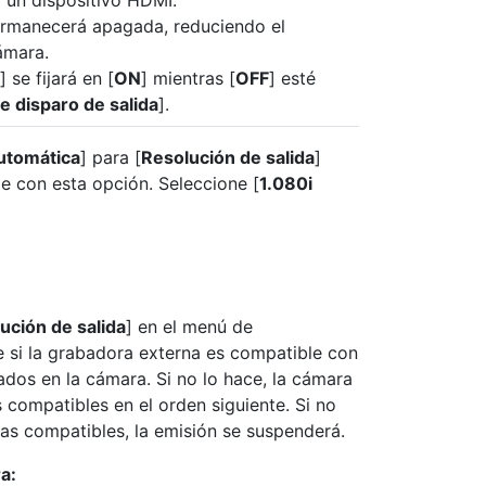
 un dispositivo HDMI.
permanecerá apagada, reduciendo el
ámara.
] se fijará en [
ON
] mientras [
OFF
] esté
e disparo de salida
].
utomática
] para [
Resolución de salida
]
e con esta opción. Seleccione [
1.080i
ución de salida
] en el menú de
 si la grabadora externa es compatible con
dos en la cámara. Si no lo hace, la cámara
compatibles en el orden siguiente. Si no
as compatibles, la emisión se suspenderá.
a: