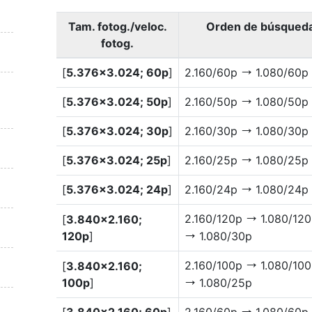
Tam. fotog./veloc.
Orden de búsqueda 
fotog.
[
5.376×3.024; 60p
]
2.160/60p
1.080/60p
V
[
5.376×3.024; 50p
]
2.160/50p
1.080/50p
V
[
5.376×3.024; 30p
]
2.160/30p
1.080/30p
V
[
5.376×3.024; 25p
]
2.160/25p
1.080/25p
V
[
5.376×3.024; 24p
]
2.160/24p
1.080/24p
V
2.160/120p
1.080/12
[
3.840×2.160;
V
120p
]
1.080/30p
V
2.160/100p
1.080/10
[
3.840×2.160;
V
100p
]
1.080/25p
V