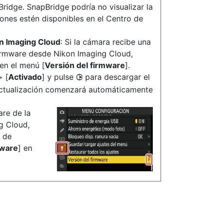
Bridge. SnapBridge podría no visualizar la
iones estén disponibles en el Centro de
n Imaging Cloud
: Si la cámara recibe una
 firmware desde Nikon Imaging Cloud,
en el menú [
Versión del firmware
].
> [
Activado
] y pulse
para descargar el
2
 actualización comenzará automáticamente
are de la
g Cloud,
ú de
mware
] en