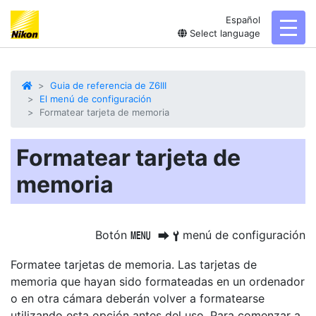
Español
toggl
Select language
Guia de referencia de Z6III
El menú de configuración
Formatear tarjeta de memoria
Formatear tarjeta de
memoria
Botón
menú de configuración
G
U
B
Formatee
tarjetas de memoria. Las tarjetas de
memoria que hayan sido formateadas en un ordenador
o en otra cámara deberán volver a formatearse
utilizando esta opción antes del uso. Para comenzar a