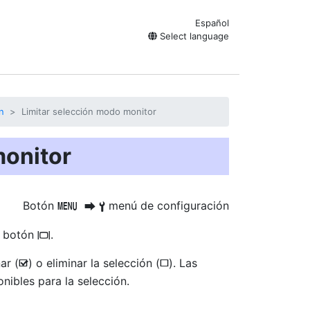
Español
Select language
n
Limitar selección modo monitor
monitor
Botón
menú de configuración
G
U
B
l botón
.
M
ar (
) o eliminar la selección (
). Las
M
U
onibles para la selección.