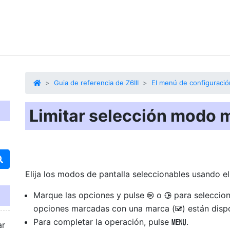
Guia de referencia de Z6III
El menú de configuració
Limitar selección modo 
Elija los modos de pantalla seleccionables usando e
Marque las opciones y pulse
o
para seleccion
J
2
opciones marcadas con una marca (
) están disp
M
Para completar la operación, pulse
.
G
ar