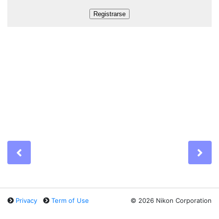
Previous
Ne
Privacy
Term of Use
©
2026 Nikon Corporation