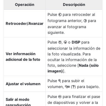
Operación
Descripción
Pulse
para retroceder al
4
fotograma anterior,
para
2
Retroceder/Avanzar
avanzar al fotograma
siguiente.
Pulse
,
o
DISP
para
1
3
seleccionar la información de
Ver información
la foto visualizada. Para
adicional de la foto
ocultar la información de la
foto, seleccione [
Nada (sólo
imagen)
].
Pulse
para subir el
X
Ajustar el volumen
volumen,
(
) para bajarlo.
W
Q
Pulse
para finalizar el pase
J
Salir al modo
de diapositivas y volver a la
reproducción