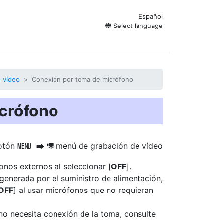
Español
Select language
e vídeo
Conexión por toma de micrófono
crófono
otón
menú de grabación de vídeo
G
U
1
nos externos al seleccionar [
OFF
].
a generada por el suministro de alimentación,
OFF
] al usar micrófonos que no requieran
no necesita conexión de la toma, consulte