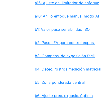
a15: Ajuste del limitador de enfoque
a16: Anillo enfoque manual modo AF
b1: Valor paso sensibilidad ISO
b2: Pasos EV para control expos.
b3: Compens. de exposición fácil
b4: Detec. rostros medición matricial
b5: Zona ponderada central
b6: Ajuste prec. exposic. óptima