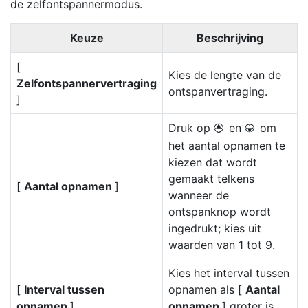
de zelfontspannermodus.
Keuze
Beschrijving
[
Kies de lengte van de
Zelfontspannervertraging
ontspanvertraging.
]
Druk op
en
om
1
3
het aantal opnamen te
kiezen dat wordt
gemaakt telkens
[
Aantal opnamen
]
wanneer de
ontspanknop wordt
ingedrukt; kies uit
waarden van 1 tot 9.
Kies het interval tussen
[
Interval tussen
opnamen als [
Aantal
opnamen
]
opnamen
] groter is