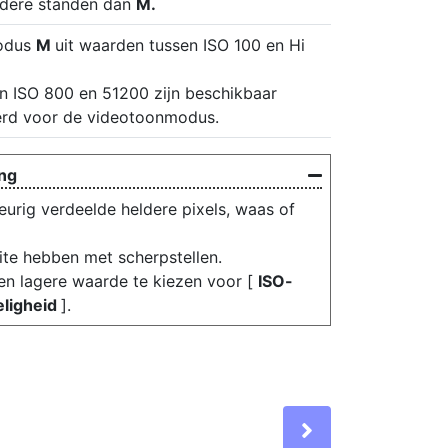
ndere standen dan
M.
modus
M
uit waarden tussen ISO 100 en Hi
n ISO 800 en 51200 zijn beschikbaar
eerd voor de videotoonmodus.
ing
eurig verdeelde heldere pixels, waas of
te hebben met scherpstellen.
n lagere waarde te kiezen voor [
ISO-
ligheid
].
Next