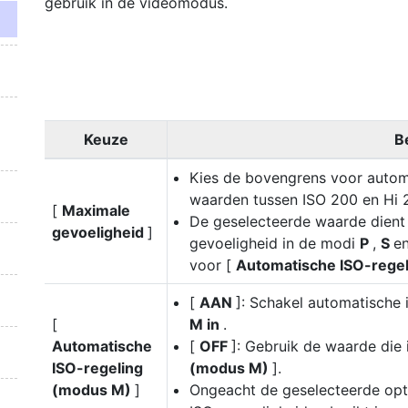
gebruik in de videomodus.
Keuze
B
Kies de bovengrens voor automa
waarden tussen ISO 200 en Hi 2
[
Maximale
De geselecteerde waarde dient
gevoeligheid
]
gevoeligheid in de modi
P
,
S
e
voor [
Automatische ISO-rege
[
AAN
]: Schakel automatische 
[
M in
.
Automatische
[
OFF
]: Gebruik de waarde die 
ISO-regeling
(modus M)
].
(modus M)
]
Ongeacht de geselecteerde opti