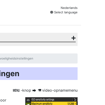
Nederlands
Select language
voeligheidsinstellingen
lingen
-knop
video-opnamemenu
G
U
1
voor