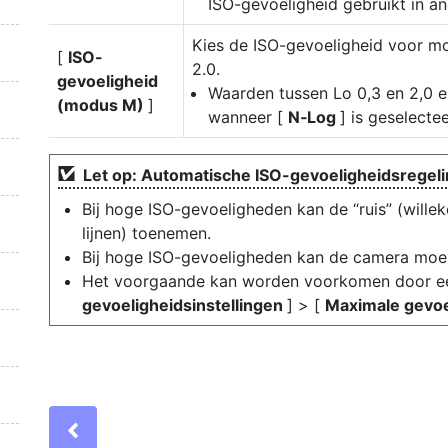
ISO-gevoeligheid gebruikt in a
Kies de ISO-gevoeligheid voor 
[
ISO-
2.0.
gevoeligheid
Waarden tussen Lo 0,3 en 2,0 e
(modus M)
]
wanneer [
N‑Log
] is geselect
Let op: Automatische ISO-gevoeligheidsregel
Bij hoge ISO-gevoeligheden kan de “ruis” (willek
lijnen) toenemen.
Bij hoge ISO-gevoeligheden kan de camera moei
Het voorgaande kan worden voorkomen door ee
gevoeligheidsinstellingen
] > [
Maximale gevoe
Previous