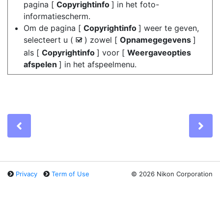
pagina [
Copyrightinfo
] in het foto-
informatiescherm.
Om de pagina [
Copyrightinfo
] weer te geven,
selecteert u (
) zowel [
Opnamegegevens
]
M
als [
Copyrightinfo
] voor [
Weergaveopties
afspelen
] in het afspeelmenu.
Previous
Ne
Privacy
Term of Use
©
2026 Nikon Corporation