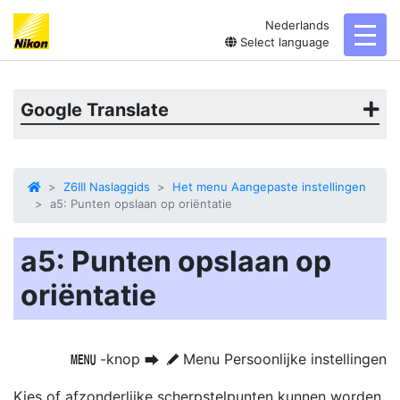
Nederlands
toggl
Select language
Google Translate
Z6III Naslaggids
Het menu Aangepaste instellingen
a5: Punten opslaan op oriëntatie
a5: Punten opslaan op
oriëntatie
-knop
Menu Persoonlijke instellingen
G
U
A
Kies of afzonderlijke scherpstelpunten kunnen worden