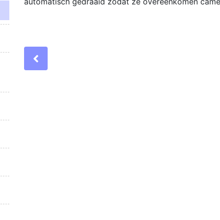
automatisch gedraaid zodat ze overeenkomen
came
Previous