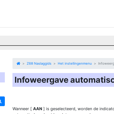
Z6III Naslaggids
Het instellingenmenu
Infoweerg
Infoweergave automatisc
Wanneer [
AAN
] is geselecteerd, worden de indica