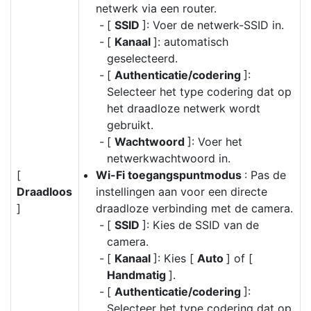
netwerk via een router.
[
SSID
]: Voer de netwerk-SSID in.
[
Kanaal
]: automatisch
geselecteerd.
[
Authenticatie/codering
]:
Selecteer het type codering dat op
het draadloze netwerk wordt
gebruikt.
[
Wachtwoord
]: Voer het
netwerkwachtwoord in.
[
Wi-Fi toegangspuntmodus
: Pas de
Draadloos
instellingen aan voor een directe
]
draadloze verbinding met de camera.
[
SSID
]: Kies de SSID van de
camera.
[
Kanaal
]: Kies [
Auto
] of [
Handmatig
].
[
Authenticatie/codering
]:
Selecteer het type codering dat op