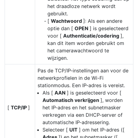
het draadloze netwerk wordt
gebruikt.
[
Wachtwoord
]: Als een andere
optie dan [
OPEN
] is geselecteerd
voor [
Authenticatie/codering
],
kan dit item worden gebruikt om
het camerawachtwoord te
wijzigen.
Pas de TCP/IP-instellingen aan voor de
netwerkprofielen in de Wi-Fi
stationmodus. Een IP-adres is vereist.
Als [
AAN
] is geselecteerd voor [
Automatisch verkrijgen
], worden
[
TCP/IP
]
het IP-adres en het subnetmasker
verkregen via een DHCP-server of
automatische IP-adressering.
Selecteer [
UIT
] om het IP-adres ([
Adres
]) en het subnetmasker ([