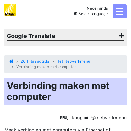
Nederlands
toggl
Select language
Google Translate
Z6III Naslaggids
Het Netwerkmenu
Verbinding maken met computer
Verbinding maken met
computer
-knop
netwerkmenu
G
U
F
Maak verbinding met computers via Ethernet of