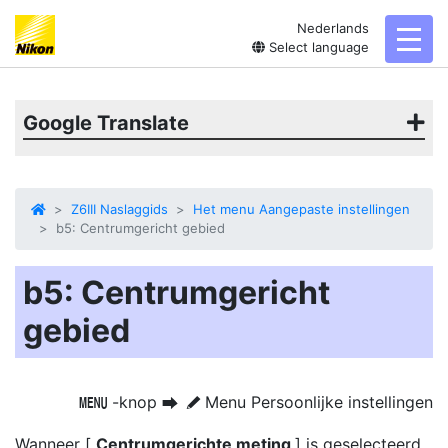
Nederlands
toggl
Select language
Google Translate
Z6III Naslaggids
Het menu Aangepaste instellingen
b5: Centrumgericht gebied
b5: Centrumgericht
gebied
-knop
Menu Persoonlijke instellingen
G
U
A
Wanneer [
Centrumgerichte meting
] is geselecteerd,