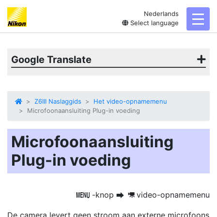
Nederlands
toggl
Select language
Google Translate
Z6III Naslaggids
Het video-opnamemenu
Microfoonaansluiting Plug-in voeding
Microfoonaansluiting
Plug-in voeding
-knop
video-opnamemenu
G
U
1
De camera levert geen stroom aan externe microfoons