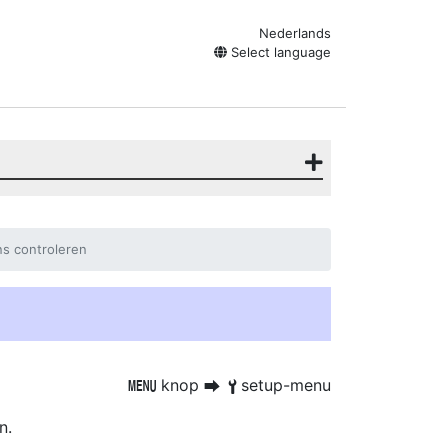
Nederlands
Select language
ns controleren
knop
setup-menu
G
U
B
n.