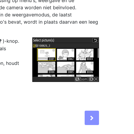
assing op menu's, weergave en de
de camera worden niet beïnvloed.
, in de weergavemodus, de laatst
's bevat, wordt in plaats daarvan een leeg
)-knop.
Q
als
n, houdt
Next