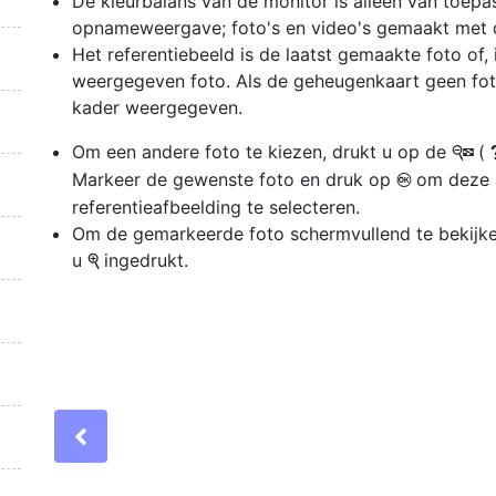
De kleurbalans van de monitor is alleen van toep
opnameweergave; foto's en video's gemaakt met 
Het referentiebeeld is de laatst gemaakte foto of
weergegeven foto. Als de geheugenkaart geen foto
kader weergegeven.
Om een andere foto te kiezen, drukt u op de
(
W
Markeer de gewenste foto en druk op
om deze 
J
referentieafbeelding te selecteren.
Om de gemarkeerde foto schermvullend te bekijke
u
ingedrukt.
X
Previous