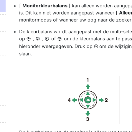
[
Monitorkleurbalans
] kan alleen worden aangepa
is. Dit kan niet worden aangepast wanneer [
Allee
monitormodus of wanneer uw oog naar de zoeker i
De kleurbalans wordt aangepast met de multi-sele
op
,
,
of
om de kleurbalans aan te pass
1
3
4
2
hieronder weergegeven. Druk op
om de wijzigi
J
slaan.