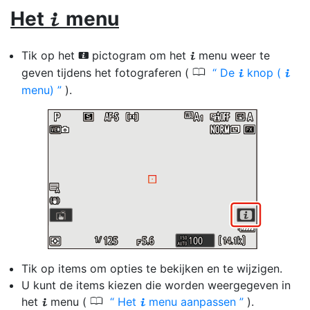
Het
menu
i
Tik op het
pictogram om het
menu weer te
i
i
0
geven tijdens het fotograferen (
De
knop (
i
i
menu)
).
Tik op items om opties te bekijken en te wijzigen.
U kunt de items kiezen die worden weergegeven in
0
het
menu (
Het
menu aanpassen
).
i
i