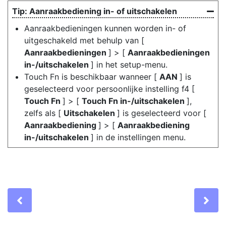
Aanraakbediening in- of uitschakelen
Aanraakbedieningen kunnen worden in- of
uitgeschakeld met behulp van [
Aanraakbedieningen
] > [
Aanraakbedieningen
in-/uitschakelen
] in het setup-menu.
Touch Fn is beschikbaar wanneer [
AAN
] is
geselecteerd voor persoonlijke instelling f4 [
Touch Fn
] > [
Touch Fn in-/uitschakelen
],
zelfs als [
Uitschakelen
] is geselecteerd voor [
Aanraakbediening
] > [
Aanraakbediening
in-/uitschakelen
] in de instellingen menu.
Previous
Ne