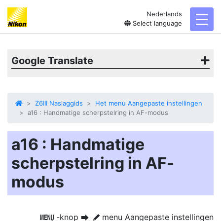
Nederlands
toggl
Select language
Google Translate
Z6III Naslaggids
Het menu Aangepaste instellingen
a16 : Handmatige scherpstelring in AF-modus
a16 : Handmatige
scherpstelring in AF-
modus
-knop
menu Aangepaste instellingen
G
U
A