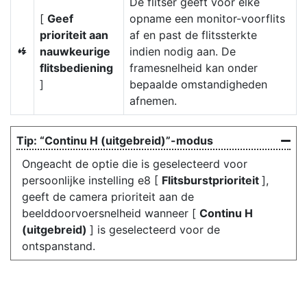
De flitser geeft vóór elke
[
Geef
opname een monitor-voorflits
prioriteit aan
af en past de flitssterkte
nauwkeurige
indien nodig aan. De
q
flitsbediening
framesnelheid kan onder
]
bepaalde omstandigheden
afnemen.
“Continu H (uitgebreid)”-modus
Ongeacht de optie die is geselecteerd voor
persoonlijke instelling e8 [
Flitsburstprioriteit
],
geeft de camera prioriteit aan de
beelddoorvoersnelheid wanneer [
Continu H
(uitgebreid)
] is geselecteerd voor de
ontspanstand.