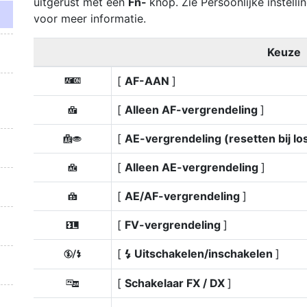
uitgerust met een
Fn-
knop. Zie Persoonlijke instelli
voor meer informatie.
Keuze
[
AF-AAN
]
A
[
Alleen AF-vergrendeling
]
F
[
AE-vergrendeling (resetten bij lo
D
[
Alleen AE-vergrendeling
]
C
[
AE/AF-vergrendeling
]
B
[
FV-vergrendeling
]
r
[
Uitschakelen/inschakelen
]
h
c
[
Schakelaar FX / DX
]
K