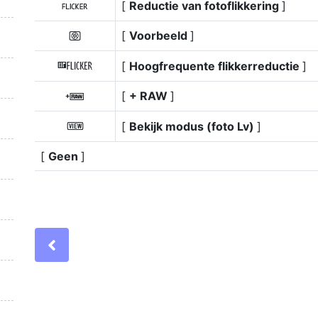
[
Reductie van fotoflikkering
]
a
[
Voorbeeld
]
q
[
Hoogfrequente flikkerreductie
]
E
[
+ RAW
]
4
[
Bekijk modus (foto Lv)
]
m
[
Geen
]
Previous