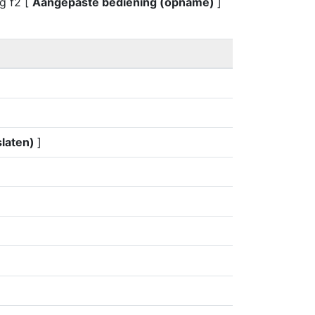
ng f2 [
Aangepaste bediening (opname)
]
slaten)
]