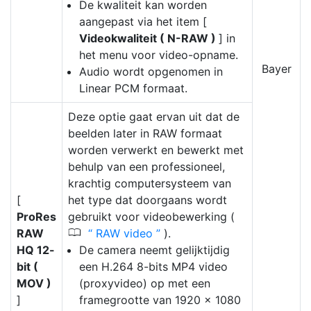
De kwaliteit kan worden
aangepast via het item [
Videokwaliteit ( N-RAW )
] in
het menu voor video-opname.
Bayer
Audio wordt opgenomen in
Linear PCM formaat.
Deze optie gaat ervan uit dat de
beelden later in RAW formaat
worden verwerkt en bewerkt met
behulp van een professioneel,
krachtig computersysteem van
[
het type dat doorgaans wordt
ProRes
gebruikt voor videobewerking (
0
RAW
RAW video
).
HQ 12-
De camera neemt gelijktijdig
bit (
een H.264 8-bits MP4 video
MOV )
(proxyvideo) op met een
]
framegrootte van 1920 × 1080