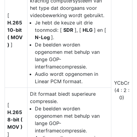
krachtig computersysteem van
het type dat doorgaans voor
[
videobewerking wordt gebruikt.
H.265
Je hebt de keuze uit drie
10-bit
toonmodi: [
SDR
], [
HLG
] en [
( MOV
N-Log
].
)
]
De beelden worden
opgenomen met behulp van
lange GOP-
interframecompressie.
Audio wordt opgenomen in
Linear PCM formaat.
YCbCr
(4 : 2 :
Dit formaat biedt superieure
0)
compressie.
[
De beelden worden
H.265
opgenomen met behulp van
8-bit (
lange GOP-
MOV )
interframecompressie.
]