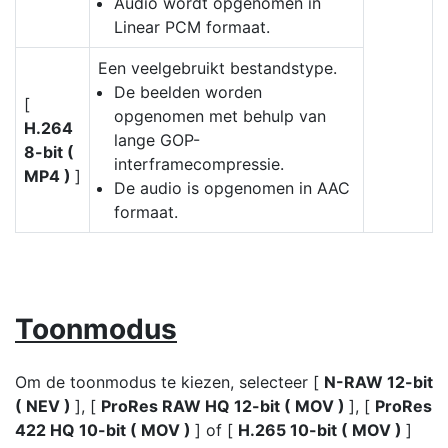
Audio wordt opgenomen in
Linear PCM formaat.
Een veelgebruikt bestandstype.
De beelden worden
[
opgenomen met behulp van
H.264
lange GOP-
8-bit (
interframecompressie.
MP4 )
]
De audio is opgenomen in AAC
formaat.
Toonmodus
Om de toonmodus te kiezen, selecteer [
N-RAW 12-bit
( NEV )
], [
ProRes RAW HQ 12-bit ( MOV )
], [
ProRes
422 HQ 10-bit ( MOV )
] of [
H.265 10-bit ( MOV )
]