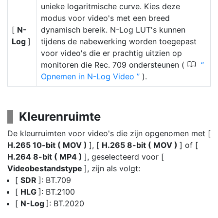
unieke logaritmische curve. Kies deze
modus voor video's met een breed
[
N-
dynamisch bereik. N-Log LUT's kunnen
Log
]
tijdens de nabewerking worden toegepast
voor video's die er prachtig uitzien op
0
monitoren die Rec. 709 ondersteunen (
Opnemen in N-Log Video
).
Kleurenruimte
De kleurruimten voor video's die zijn opgenomen met [
H.265 10-bit ( MOV )
], [
H.265 8-bit ( MOV )
] of [
H.264 8-bit ( MP4 )
], geselecteerd voor [
Videobestandstype
], zijn als volgt:
[
SDR
]: BT.709
[
HLG
]: BT.2100
[
N-Log
]: BT.2020