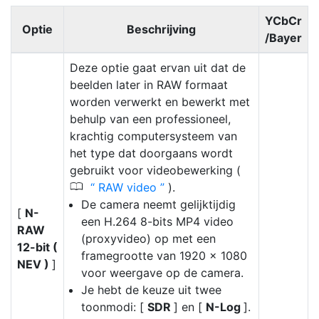
YCbCr
Optie
Beschrijving
/Bayer
Deze optie gaat ervan uit dat de
beelden later in RAW formaat
worden verwerkt en bewerkt met
behulp van een professioneel,
krachtig computersysteem van
het type dat doorgaans wordt
gebruikt voor videobewerking (
0
RAW video
).
De camera neemt gelijktijdig
[
N-
een H.264 8-bits MP4 video
RAW
(proxyvideo) op met een
12-bit (
framegrootte van 1920 × 1080
NEV )
]
voor weergave op de camera.
Je hebt de keuze uit twee
toonmodi: [
SDR
] en [
N-Log
].