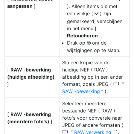
aanpassen
]
). Alleen items die met
een vinkje (
) zijn
M
gemarkeerd, verschijnen
in het menu [
Retoucheren
].
Druk op
om de
J
wijzigingen op te slaan.
Sla een kopie van de
[
RAW -bewerking
huidige NEF ( RAW )
(huidige afbeelding)
afbeelding op in een ander
0
]
formaat, zoals JPEG (
RAW -bewerking
).
Selecteer meerdere
bestaande NEF ( RAW )
[
RAW -bewerking
foto's voor conversie naar
(meerdere foto's)
]
JPEG of andere formaten (
0
RAW verwerking
).