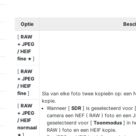
Optie
Besch
[
RAW
+ JPEG
/ HEIF
fine
]
m
[
RAW
+ JPEG
/ HEIF
fine
]
Sla van elke foto twee kopieën op: een 
kopie.
[
RAW
Wanneer [
SDR
] is geselecteerd voor 
+ JPEG
camera een NEF ( RAW ) foto en een 
/ HEIF
geselecteerd voor [
Toonmodus
] in 
normaal
RAW ) foto en een HEIF kopie.
]
m