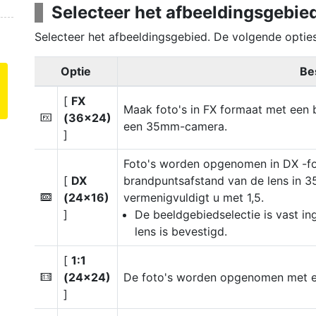
Selecteer het afbeeldingsgebie
Selecteer het afbeeldingsgebied. De volgende opties
Optie
Be
[
FX
Maak foto's in
FX formaat
met een 
(36×24)
c
een 35mm-camera.
]
Foto's worden opgenomen in
DX -f
[
DX
brandpuntsafstand van de lens in 
(24×16)
vermenigvuldigt u met 1,5.
a
]
De beeldgebiedselectie is vast in
lens is bevestigd.
[
1:1
(24×24)
De foto's worden opgenomen met ee
m
]