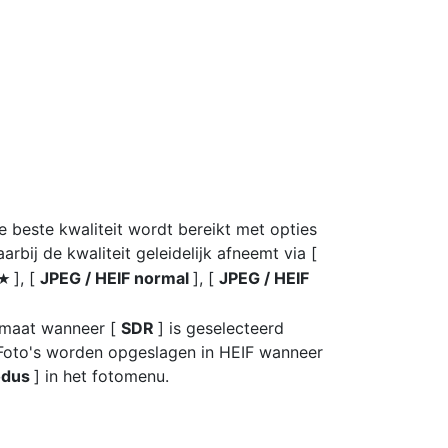
e beste kwaliteit wordt bereikt met opties
aarbij de kwaliteit geleidelijk afneemt via [
], [
JPEG / HEIF normal
], [
JPEG / HEIF
m
rmaat wanneer [
SDR
] is geselecteerd
 Foto's worden opgeslagen in HEIF wanneer
odus
] in het fotomenu.