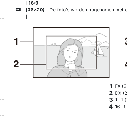
[
16:9
(36×20)
De foto's worden opgenomen met e
Z
]
FX (3
DX (2
1 : 1
16 : 
n