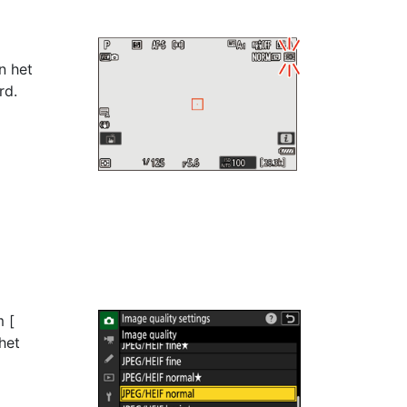
n het
rd.
m [
 het