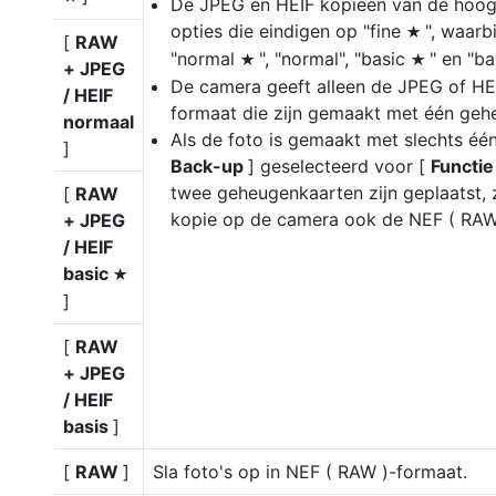
De JPEG en HEIF kopieën van de hoog
opties die eindigen op "fine
", waarbi
m
[
RAW
"normal
", "normal", "basic
" en "ba
m
m
+ JPEG
De camera geeft alleen de JPEG of HEI
/ HEIF
formaat die zijn gemaakt met één geh
normaal
Als de foto is gemaakt met slechts é
]
Back-up
] geselecteerd voor [
Functie
twee geheugenkaarten zijn geplaatst, 
[
RAW
kopie op de camera ook de NEF ( RAW 
+ JPEG
/ HEIF
basic
m
]
[
RAW
+ JPEG
/ HEIF
basis
]
[
RAW
]
Sla foto's op in NEF ( RAW )-formaat.