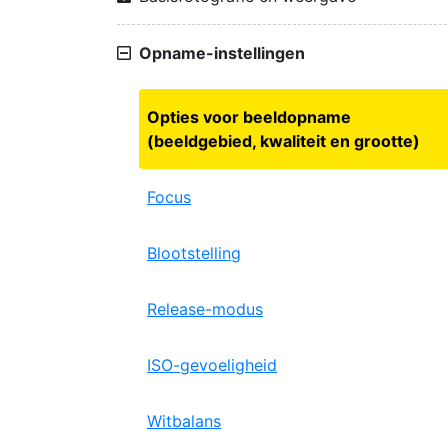
Opname-instellingen
Opties voor beeldopname
(beeldgebied, kwaliteit en grootte)
Focus
Blootstelling
Release-modus
ISO-gevoeligheid
Witbalans