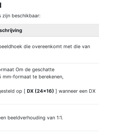
d
 zijn beschikbaar:
schrijving
beeldhoek die overeenkomt met die van
ormaat
Om de geschatte
35 mm-formaat te berekenen,
gesteld op [
DX (24×16)
] wanneer een DX
n beeldverhouding van 1:1.