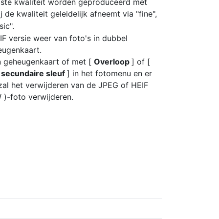
ste kwaliteit worden geproduceerd met
j de kwaliteit geleidelijk afneemt via "fine",
sic".
F versie weer van foto's in dubbel
eugenkaart.
én geheugenkaart of met [
Overloop
] of [
 secundaire sleuf
] in het fotomenu en er
zal het verwijderen van de JPEG of HEIF
)-foto verwijderen.