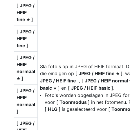
[
JPEG /
HEIF
fine
]
m
[
JPEG /
HEIF
fine
]
[
JPEG /
HEIF
Sla foto's op in JPEG of HEIF formaat. D
normaal
die eindigen op [
JPEG / HEIF fine
], w
m
]
m
JPEG / HEIF fine
], [
JPEG / HEIF normal
basic
] en [
JPEG / HEIF basic
].
m
[
JPEG /
Foto's worden opgeslagen in JPEG fo
HEIF
voor [
Toonmodus
] in het fotomenu.
normaal
[
HLG
] is geselecteerd voor [
Toonm
]
[
JPEG /