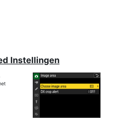
ied
Instellingen
n
het