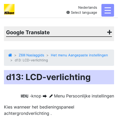
Nederlands
toggl
Select language
Google Translate
Z6III Naslaggids
Het menu Aangepaste instellingen
d13: LCD-verlichting
d13: LCD-verlichting
-knop
Menu Persoonlijke instellingen
G
U
A
Kies wanneer het bedieningspaneel
achtergrondverlichting
.