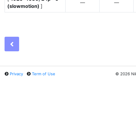
—
—
(slowmotion)
]
Previous
Privacy
Term of Use
©
2026 Ni