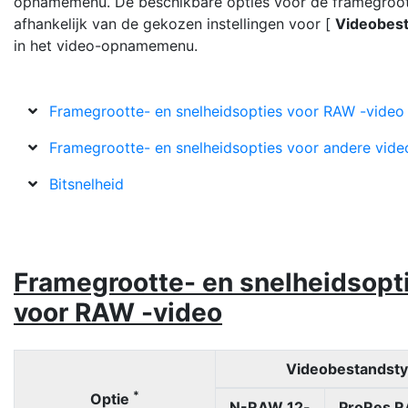
opnamemenu. De beschikbare opties voor de framegroot
afhankelijk van de gekozen instellingen voor [
Videobes
in het video-opnamemenu.
Framegrootte- en snelheidsopties voor RAW -video
Framegrootte- en snelheidsopties voor andere vid
Bitsnelheid
Framegrootte- en snelheidsopt
voor RAW -video
Videobestandst
*
Optie
N-RAW 12-
ProRes R