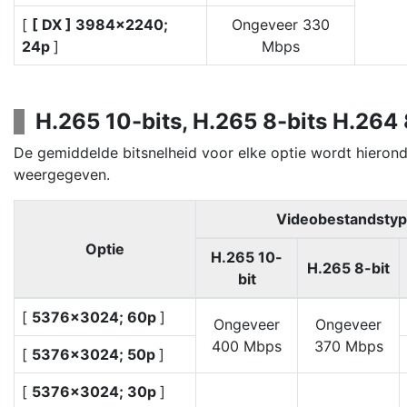
[
[ DX ] 3984×2240;
Ongeveer 330
24p
]
Mbps
H.265 10-bits, H.265 8-bits H.264 
De gemiddelde bitsnelheid voor elke optie wordt hieron
weergegeven.
Videobestandsty
Optie
H.265 10-
H.265 8-bit
bit
[
5376×3024; 60p
]
Ongeveer
Ongeveer
400 Mbps
370 Mbps
[
5376×3024; 50p
]
[
5376×3024; 30p
]