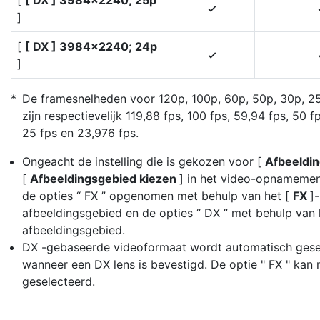
[
[ DX ] 3984×2240; 25p
4
]
[
[ DX ] 3984×2240; 24p
4
]
De framesnelheden voor 120p, 100p, 60p, 50p, 30p, 2
zijn respectievelijk 119,88 fps, 100 fps, 59,94 fps, 50 f
25 fps en 23,976 fps.
Ongeacht de instelling die is gekozen voor [
Afbeeldi
[
Afbeeldingsgebied kiezen
] in het video-opnameme
de opties “ FX ” opgenomen met behulp van het [
FX
]-
afbeeldingsgebied en de opties “ DX ” met behulp van 
afbeeldingsgebied.
DX -gebaseerde videoformaat wordt automatisch gese
wanneer een DX lens is bevestigd. De optie " FX " kan
geselecteerd.