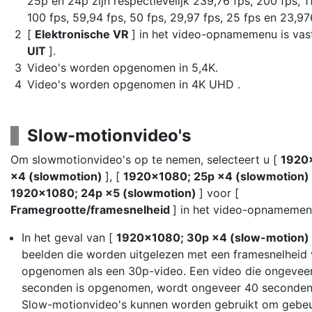
25p en 24p zijn respectievelijk 239,76 fps, 200 fps, 1
100 fps, 59,94 fps, 50 fps, 29,97 fps, 25 fps en 23,97
[
Elektronische VR
] in het video-opnamemenu is vas
UIT
].
Video's worden opgenomen in 5,4K.
Video's worden opgenomen in 4K UHD .
Slow-motionvideo's
Om slowmotionvideo's op te nemen, selecteert u [
1920
×4 (slowmotion)
], [
1920×1080; 25p ×4 (slowmotion)
1920×1080; 24p ×5 (slowmotion)
] voor [
Framegrootte/framesnelheid
] in het video-opnamemen
In het geval van [
1920×1080; 30p ×4 (slow-motion)
beelden die worden uitgelezen met een framesnelheid
opgenomen als een 30p-video. Een video die ongevee
seconden is opgenomen, wordt ongeveer 40 seconden
Slow-motionvideo's kunnen worden gebruikt om gebeu