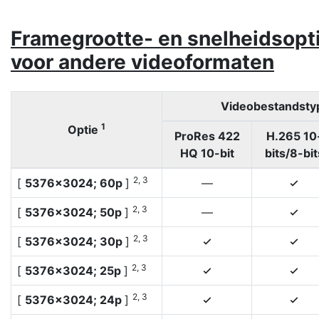
Framegrootte- en snelheidsopt
voor andere videoformaten
Videobestandsty
1
Optie
ProRes 422
H.265 10
HQ 10-bit
bits/8-bit
2, 3
[
5376×3024; 60p
]
—
4
2, 3
[
5376×3024; 50p
]
—
4
2, 3
[
5376×3024; 30p
]
4
4
2, 3
[
5376×3024; 25p
]
4
4
2, 3
[
5376×3024; 24p
]
4
4