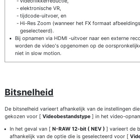
videoflikkerreductie,
elektronische VR,
tijdcode-uitvoer, en
Hi-Res Zoom (wanneer het FX formaat afbeeldings
geselecteerd).
Bij opnamen via HDMI -uitvoer naar een externe rec
worden de video's opgenomen op de oorspronkelijke
niet in slow motion.
Bitsnelheid
De bitsnelheid varieert afhankelijk van de instellingen die
gekozen voor [
Videobestandstype
] in het video-opn
In het geval van [
N-RAW 12-bit ( NEV )
] varieert de 
afhankelijk van de optie die is geselecteerd voor [
Vide