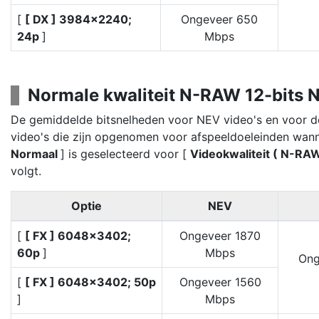
[
[ DX ] 3984×2240;
Ongeveer 650
24p
]
Mbps
Normale kwaliteit N-RAW 12-bits 
De gemiddelde bitsnelheden voor NEV video's en voor 
video's die zijn opgenomen voor afspeeldoeleinden wann
Normaal
] is geselecteerd voor [
Videokwaliteit ( N-RA
volgt.
Optie
NEV
[
[ FX ] 6048×3402;
Ongeveer 1870
60p
]
Mbps
Ong
[
[ FX ] 6048×3402; 50p
Ongeveer 1560
]
Mbps