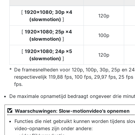
[
1920×1080; 30p ×4
120p
(slowmotion)
]
[
1920×1080; 25p ×4
100p
(slowmotion)
]
[
1920×1080; 24p ×5
120p
(slowmotion)
]
De framesnelheden voor 120p, 100p, 30p, 25p en 24p
respectievelijk 119,88 fps, 100 fps, 29,97 fps, 25 fp
fps.
De maximale opnametijd bedraagt ongeveer drie minut
Waarschuwingen: Slow-motionvideo's opnemen
Functies die niet gebruikt kunnen worden tijdens sl
video-opnames zijn onder andere: