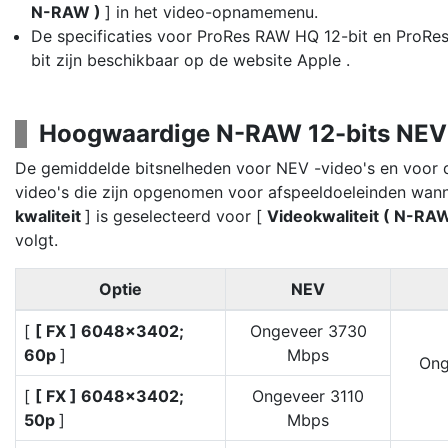
N-RAW )
] in het video-opnamemenu.
De specificaties voor ProRes RAW HQ 12-bit en ProRe
bit zijn beschikbaar op de website Apple .
Hoogwaardige N-RAW 12-bits NEV
De gemiddelde bitsnelheden voor NEV -video's en voor
video's die zijn opgenomen voor afspeeldoeleinden wan
kwaliteit
] is geselecteerd voor [
Videokwaliteit ( N-RA
volgt.
Optie
NEV
[
[ FX ] 6048×3402;
Ongeveer 3730
60p
]
Mbps
Ong
[
[ FX ] 6048×3402;
Ongeveer 3110
50p
]
Mbps