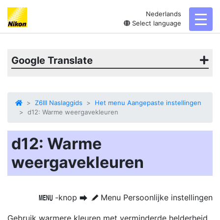
Nederlands
toggl
Select language
Google Translate
Z6III Naslaggids
Het menu Aangepaste instellingen
d12: Warme weergavekleuren
d12: Warme
weergavekleuren
-knop
Menu Persoonlijke instellingen
G
U
A
Gebruik warmere kleuren met verminderde helderheid