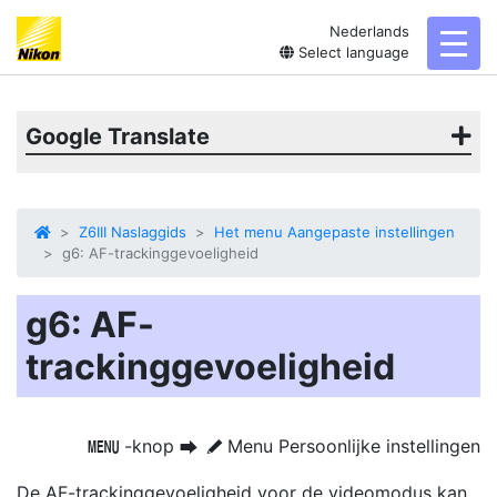
Nederlands
toggl
Select language
Google Translate
Z6III Naslaggids
Het menu Aangepaste instellingen
g6: AF-trackinggevoeligheid
g6: AF-
trackinggevoeligheid
-knop
Menu Persoonlijke instellingen
G
U
A
De AF-trackinggevoeligheid voor de videomodus kan