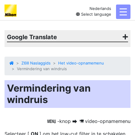
Nederlands
toggl
Select language
Google Translate
Z6III Naslaggids
Het video-opnamemenu
Vermindering van windruis
Vermindering van
windruis
-knop
video-opnamemenu
G
U
1
Selecteer [
ON
] om het low-cut filter in te schakelen,