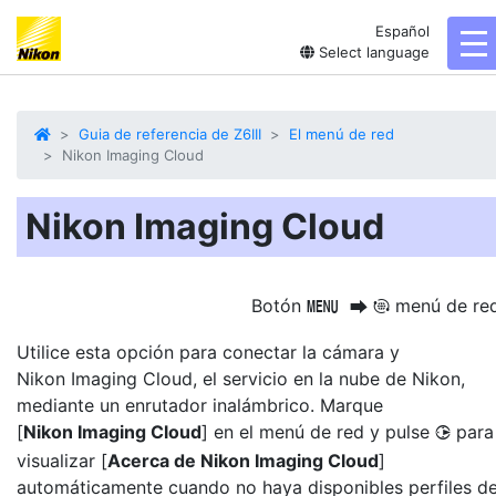
Español
to
Select language
Guia de referencia de Z6III
El menú de red
Nikon Imaging Cloud
Nikon Imaging Cloud
Botón
menú de re
G
U
F
Utilice esta opción para conectar la cámara y
Nikon Imaging Cloud, el servicio en la nube de Nikon,
mediante un enrutador inalámbrico. Marque
[
Nikon Imaging Cloud
] en el menú de red y pulse
para
2
visualizar [
Acerca de Nikon Imaging Cloud
]
automáticamente cuando no haya disponibles perfiles d