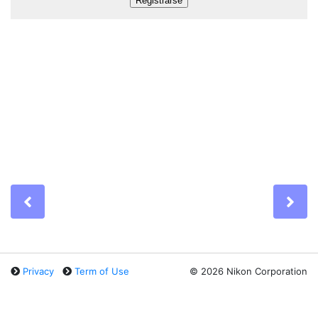
Previous
Ne
Privacy
Term of Use
©
2026 Nikon Corporation