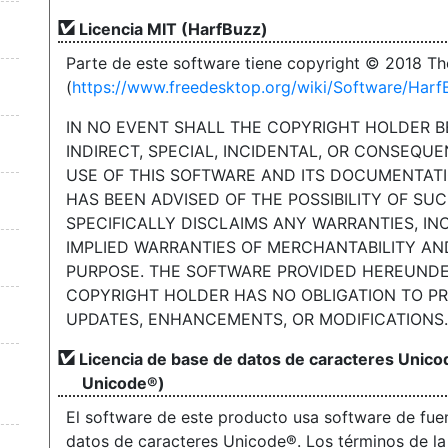
Licencia MIT (HarfBuzz)
Parte de este software tiene copyright © 2018 Th
(
https://www.freedesktop.org/wiki/Software/Harf
IN NO EVENT SHALL THE COPYRIGHT HOLDER BE
INDIRECT, SPECIAL, INCIDENTAL, OR CONSEQU
USE OF THIS SOFTWARE AND ITS DOCUMENTATI
HAS BEEN ADVISED OF THE POSSIBILITY OF S
SPECIFICALLY DISCLAIMS ANY WARRANTIES, INC
IMPLIED WARRANTIES OF MERCHANTABILITY AN
PURPOSE. THE SOFTWARE PROVIDED HEREUNDER 
COPYRIGHT HOLDER HAS NO OBLIGATION TO PR
UPDATES, ENHANCEMENTS, OR MODIFICATIONS.
Licencia de base de datos de caracteres Unico
Unicode®)
El software de este producto usa software de fuent
datos de caracteres Unicode®. Los términos de la 