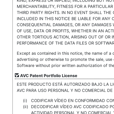
KIND, EXPRESS OR IMPLIED, INCLUDING BUT NO
MERCHANTABILITY, FITNESS FOR A PARTICULA
THIRD PARTY RIGHTS. IN NO EVENT SHALL TH
INCLUDED IN THIS NOTICE BE LIABLE FOR ANY 
CONSEQUENTIAL DAMAGES, OR ANY DAMAGES 
OF USE, DATA OR PROFITS, WHETHER IN AN AC
OTHER TORTIOUS ACTION, ARISING OUT OF OR 
PERFORMANCE OF THE DATA FILES OR SOFTWAR
Except as contained in this notice, the name of a 
advertising or otherwise to promote the sale, use o
Software without prior written authorization of th
AVC Patent Portfolio License
ESTE PRODUCTO ESTÁ AUTORIZADO BAJO LA L
AVC PARA USO PERSONAL Y NO COMERCIAL DE
CODIFICAR VÍDEO EN CONFORMIDAD CON 
DECODIFICAR VÍDEO AVC CODIFICADO 
ACTIVIDAD PERSONAL Y NO COMERCIAL 