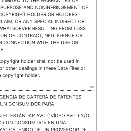
T LIMITED TO THE WARRANTIES OF
R PURPOSE AND NONINFRINGEMENT OF
E COPYRIGHT HOLDER OR HOLDERS
CLAIM, OR ANY SPECIAL INDIRECT OR
WHATSOEVER RESULTING FROM LOSS
TION OF CONTRACT, NEGLIGENCE OR
IN CONNECTION WITH THE USE OR
E.
copyright holder shall not be used in
r other dealings in these Data Files or
e copyright holder.
ICENCIA DE CARTERA DE PATENTES
 UN CONSUMIDOR PARA
EL ESTÁNDAR AVC (“VÍDEO AVC”) Y/O
POR UN CONSUMIDOR EN UNA
Y/O OBTENIDO DE UN PROVEEDOR DE