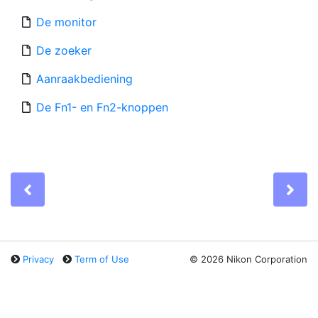
De monitor
De zoeker
Aanraakbediening
De Fn1- en Fn2-knoppen
Previous
Ne
Privacy
Term of Use
©
2026 Nikon Corporation