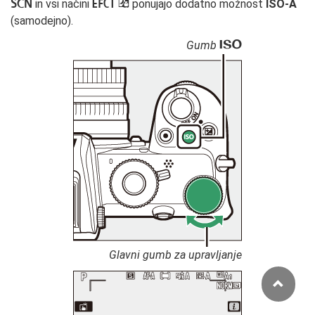
h
q
4
in vsi načini
ponujajo dodatno možnost
ISO-A
(samodejno).
S
Gumb
Glavni gumb za upravljanje