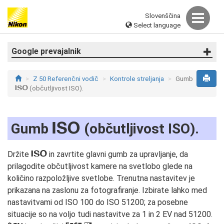
Slovenščina
Select language
Google prevajalnik
Z 50 Referenčni vodič
Kontrole streljanja
Gumb
S
(občutljivost ISO).
S
Gumb
(občutljivost ISO).
S
Držite
in zavrtite glavni gumb za upravljanje, da
prilagodite občutljivost kamere na svetlobo glede na
količino razpoložljive svetlobe. Trenutna nastavitev je
prikazana na zaslonu za fotografiranje. Izbirate lahko med
nastavitvami od ISO 100 do ISO 51200; za posebne
situacije so na voljo tudi nastavitve za 1 in 2 EV nad 51200.