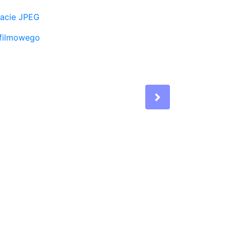
macie JPEG
 filmowego
Next