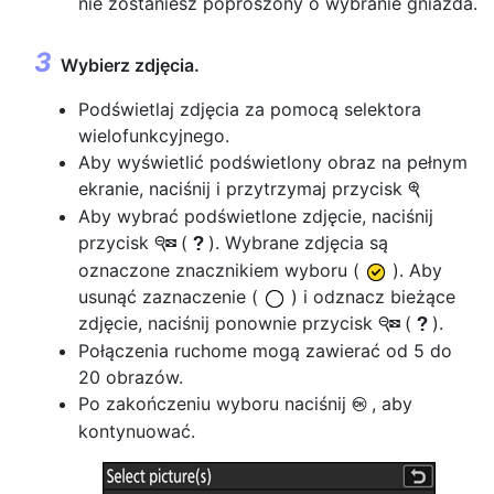
nie zostaniesz poproszony o wybranie gniazda.
Wybierz zdjęcia.
Podświetlaj zdjęcia za pomocą selektora
wielofunkcyjnego.
Aby wyświetlić podświetlony obraz na pełnym
ekranie, naciśnij i przytrzymaj przycisk
X
Aby wybrać podświetlone zdjęcie, naciśnij
przycisk
(
). Wybrane zdjęcia są
W
Q
oznaczone znacznikiem wyboru (
). Aby
usunąć zaznaczenie (
) i odznacz bieżące
zdjęcie, naciśnij ponownie przycisk
(
).
W
Q
Połączenia ruchome mogą zawierać od 5 do
20 obrazów.
Po zakończeniu wyboru naciśnij
, aby
J
kontynuować.